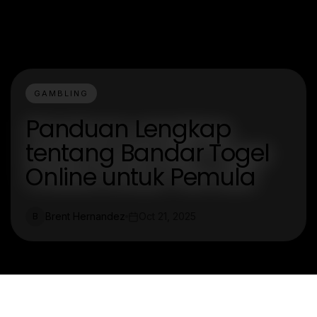
GAMBLING
Panduan Lengkap
tentang Bandar Togel
Online untuk Pemula
Brent Hernandez
Oct 21, 2025
B