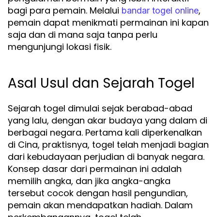
bagi para pemain. Melalui
,
bandar togel online
pemain dapat menikmati permainan ini kapan
saja dan di mana saja tanpa perlu
mengunjungi lokasi fisik.
Asal Usul dan Sejarah Togel
Sejarah togel dimulai sejak berabad-abad
yang lalu, dengan akar budaya yang dalam di
berbagai negara. Pertama kali diperkenalkan
di Cina, praktisnya, togel telah menjadi bagian
dari kebudayaan perjudian di banyak negara.
Konsep dasar dari permainan ini adalah
memilih angka, dan jika angka-angka
tersebut cocok dengan hasil pengundian,
pemain akan mendapatkan hadiah. Dalam