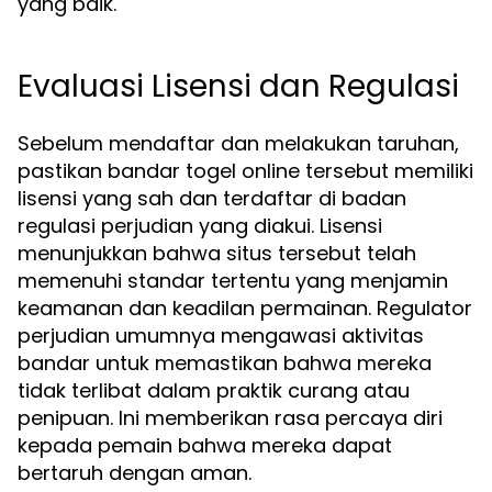
yang baik.
Evaluasi Lisensi dan Regulasi
Sebelum mendaftar dan melakukan taruhan,
pastikan bandar togel online tersebut memiliki
lisensi yang sah dan terdaftar di badan
regulasi perjudian yang diakui. Lisensi
menunjukkan bahwa situs tersebut telah
memenuhi standar tertentu yang menjamin
keamanan dan keadilan permainan. Regulator
perjudian umumnya mengawasi aktivitas
bandar untuk memastikan bahwa mereka
tidak terlibat dalam praktik curang atau
penipuan. Ini memberikan rasa percaya diri
kepada pemain bahwa mereka dapat
bertaruh dengan aman.