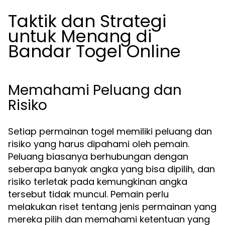
Taktik dan Strategi
untuk Menang di
Bandar Togel Online
Memahami Peluang dan
Risiko
Setiap permainan togel memiliki peluang dan
risiko yang harus dipahami oleh pemain.
Peluang biasanya berhubungan dengan
seberapa banyak angka yang bisa dipilih, dan
risiko terletak pada kemungkinan angka
tersebut tidak muncul. Pemain perlu
melakukan riset tentang jenis permainan yang
mereka pilih dan memahami ketentuan yang