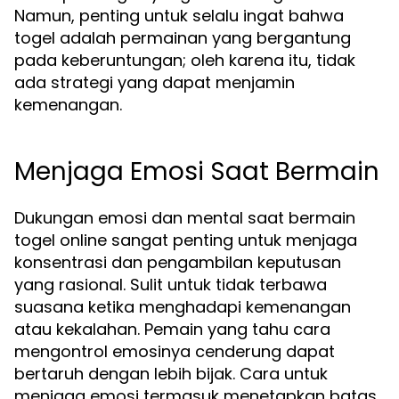
Namun, penting untuk selalu ingat bahwa
togel adalah permainan yang bergantung
pada keberuntungan; oleh karena itu, tidak
ada strategi yang dapat menjamin
kemenangan.
Menjaga Emosi Saat Bermain
Dukungan emosi dan mental saat bermain
togel online sangat penting untuk menjaga
konsentrasi dan pengambilan keputusan
yang rasional. Sulit untuk tidak terbawa
suasana ketika menghadapi kemenangan
atau kekalahan. Pemain yang tahu cara
mengontrol emosinya cenderung dapat
bertaruh dengan lebih bijak. Cara untuk
menjaga emosi termasuk menetapkan batas