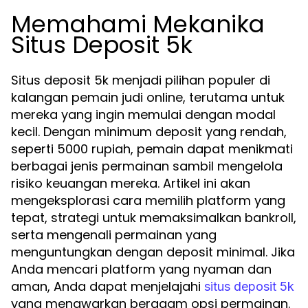
Memahami Mekanika
Situs Deposit 5k
Situs deposit 5k menjadi pilihan populer di
kalangan pemain judi online, terutama untuk
mereka yang ingin memulai dengan modal
kecil. Dengan minimum deposit yang rendah,
seperti 5000 rupiah, pemain dapat menikmati
berbagai jenis permainan sambil mengelola
risiko keuangan mereka. Artikel ini akan
mengeksplorasi cara memilih platform yang
tepat, strategi untuk memaksimalkan bankroll,
serta mengenali permainan yang
menguntungkan dengan deposit minimal. Jika
Anda mencari platform yang nyaman dan
aman, Anda dapat menjelajahi
situs deposit 5k
yang menawarkan beragam opsi permainan.