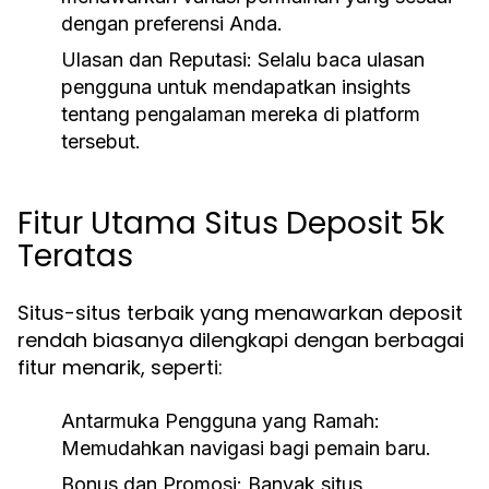
dengan preferensi Anda.
Ulasan dan Reputasi:
Selalu baca ulasan
pengguna untuk mendapatkan insights
tentang pengalaman mereka di platform
tersebut.
Fitur Utama Situs Deposit 5k
Teratas
Situs-situs terbaik yang menawarkan deposit
rendah biasanya dilengkapi dengan berbagai
fitur menarik, seperti:
Antarmuka Pengguna yang Ramah:
Memudahkan navigasi bagi pemain baru.
Bonus dan Promosi:
Banyak situs