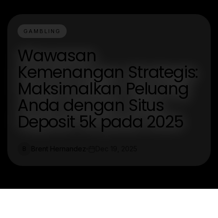
GAMBLING
Wawasan
Kemenangan Strategis:
Maksimalkan Peluang
Anda dengan Situs
Deposit 5k pada 2025
Brent Hernandez
Dec 19, 2025
B