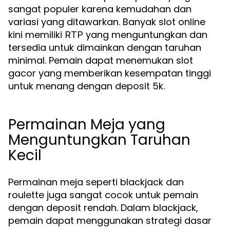
sangat populer karena kemudahan dan
variasi yang ditawarkan. Banyak slot online
kini memiliki
yang menguntungkan dan
RTP
tersedia untuk dimainkan dengan taruhan
minimal. Pemain dapat menemukan slot
gacor yang memberikan kesempatan tinggi
untuk menang dengan deposit 5k.
Permainan Meja yang
Menguntungkan Taruhan
Kecil
Permainan meja seperti blackjack dan
roulette juga sangat cocok untuk pemain
dengan deposit rendah. Dalam blackjack,
pemain dapat menggunakan strategi dasar