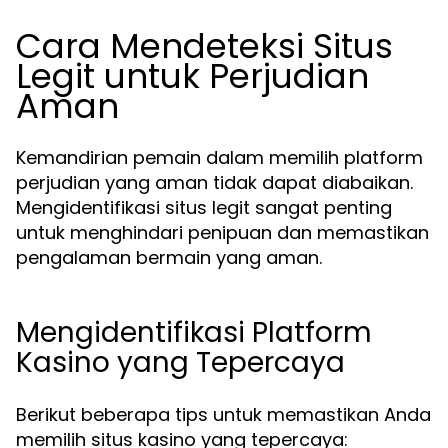
Cara Mendeteksi Situs
Legit untuk Perjudian
Aman
Kemandirian pemain dalam memilih platform
perjudian yang aman tidak dapat diabaikan.
Mengidentifikasi situs legit sangat penting
untuk menghindari penipuan dan memastikan
pengalaman bermain yang aman.
Mengidentifikasi Platform
Kasino yang Tepercaya
Berikut beberapa tips untuk memastikan Anda
memilih situs kasino yang tepercaya: