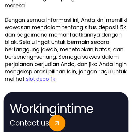
mereka.
Dengan semua informasi ini, Anda kini memiliki
wawasan mendalam tentang situs deposit 5k
dan bagaimana memanfaatkannya dengan
bijak. Selalu ingat untuk bermain secara
bertanggung jawab, menetapkan batas, dan
bersenang-senang. Semoga sukses dalam
perjalanan perjudian Anda, dan jika Anda ingin
mengeksplorasi pilihan lain, jangan ragu untuk
melihat
.
slot depo 1k
Workingintime
Contact us