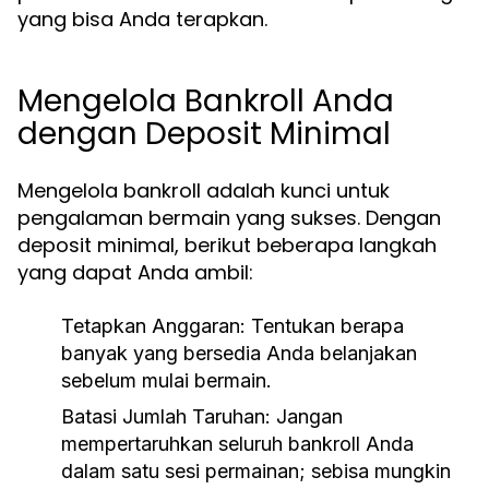
yang bisa Anda terapkan.
Mengelola Bankroll Anda
dengan Deposit Minimal
Mengelola bankroll adalah kunci untuk
pengalaman bermain yang sukses. Dengan
deposit minimal, berikut beberapa langkah
yang dapat Anda ambil:
Tetapkan Anggaran:
Tentukan berapa
banyak yang bersedia Anda belanjakan
sebelum mulai bermain.
Batasi Jumlah Taruhan:
Jangan
mempertaruhkan seluruh bankroll Anda
dalam satu sesi permainan; sebisa mungkin