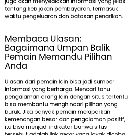
juga akan menyediakan informasi yang jelas
tentang kebijakan pembayaran, termasuk
waktu pengeluaran dan batasan penarikan.
Membaca Ulasan:
Bagaimana Umpan Balik
Pemain Memandu Pilihan
Anda
Ulasan dari pemain lain bisa jadi sumber
informasi yang berharga. Mencari tahu
pengalaman orang lain dengan situs tertentu
bisa membantu menghindari pilihan yang
buruk. Jika banyak pemain melaporkan
kemenangan besar dan pengalaman positif,
itu bisa menjadi indikator bahwa situs
tersebut adalah
yang layak dicoba.
link gacor