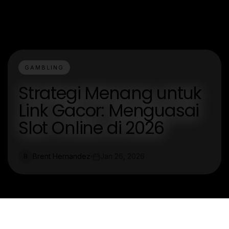
GAMBLING
Strategi Menang untuk
Link Gacor: Menguasai
Slot Online di 2026
Brent Hernandez
Jan 26, 2026
B