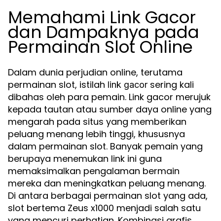
Memahami Link Gacor
dan Dampaknya pada
Permainan Slot Online
Dalam dunia perjudian online, terutama
permainan slot, istilah
sering kali
link gacor
dibahas oleh para pemain. Link gacor merujuk
kepada tautan atau sumber daya online yang
mengarah pada situs yang memberikan
peluang menang lebih tinggi, khususnya
dalam permainan slot. Banyak pemain yang
berupaya menemukan link ini guna
memaksimalkan pengalaman bermain
mereka dan meningkatkan peluang menang.
Di antara berbagai permainan slot yang ada,
slot bertema Zeus x1000 menjadi salah satu
yang mencuri perhatian. Kombinasi grafis