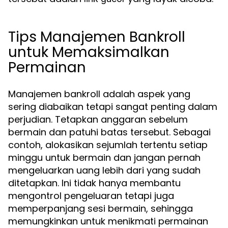
Tips Manajemen Bankroll
untuk Memaksimalkan
Permainan
Manajemen bankroll adalah aspek yang
sering diabaikan tetapi sangat penting dalam
perjudian. Tetapkan anggaran sebelum
bermain dan patuhi batas tersebut. Sebagai
contoh, alokasikan sejumlah tertentu setiap
minggu untuk bermain dan jangan pernah
mengeluarkan uang lebih dari yang sudah
ditetapkan. Ini tidak hanya membantu
mengontrol pengeluaran tetapi juga
memperpanjang sesi bermain, sehingga
memungkinkan untuk menikmati permainan