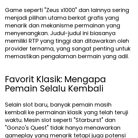
Game seperti "Zeus x1000" dan lainnya sering
menjadi pilihan utama berkat grafis yang
menarik dan mekanisme permainan yang
menyenangkan. Judul-judul ini biasanya
memiliki RTP yang tinggi dan ditawarkan oleh
provider ternama, yang sangat penting untuk
memastikan pengalaman bermain yang adil.
Favorit Klasik: Mengapa
Pemain Selalu Kembali
Selain slot baru, banyak pemain masih
kembali ke permainan klasik yang telah teruji
waktu. Mesin slot seperti "Starburst" dan
"Gonzo's Quest" tidak hanya menawarkan
gameplay yang menarik tetapi juga potensi