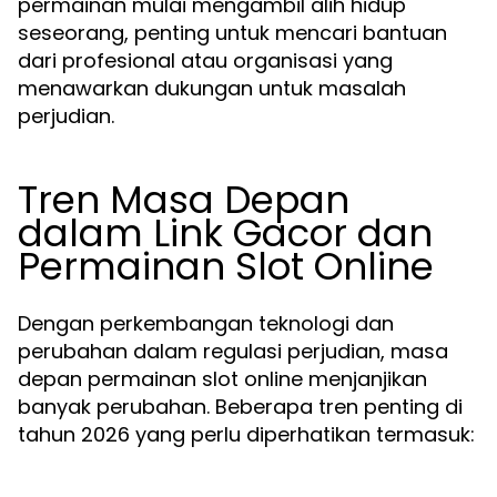
permainan mulai mengambil alih hidup
seseorang, penting untuk mencari bantuan
dari profesional atau organisasi yang
menawarkan dukungan untuk masalah
perjudian.
Tren Masa Depan
dalam Link Gacor dan
Permainan Slot Online
Dengan perkembangan teknologi dan
perubahan dalam regulasi perjudian, masa
depan permainan slot online menjanjikan
banyak perubahan. Beberapa tren penting di
tahun 2026 yang perlu diperhatikan termasuk: