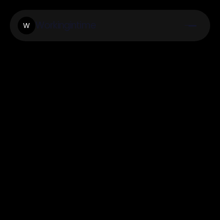
Workingintime
W