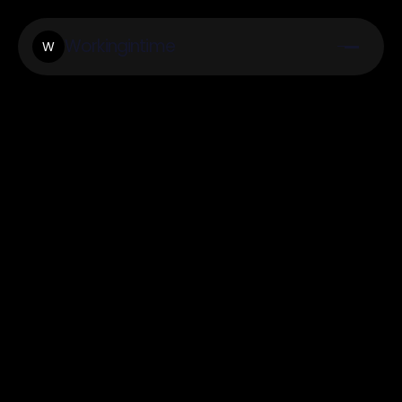
Workingintime
W