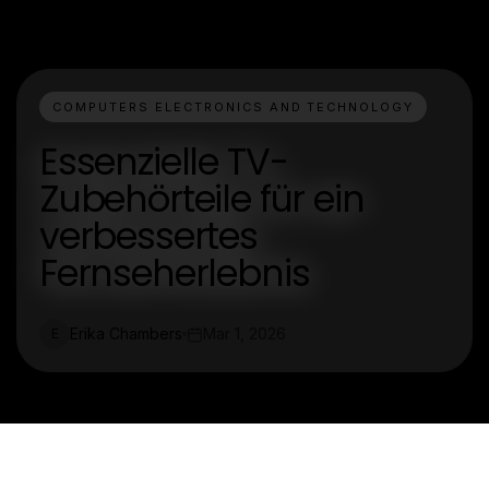
COMPUTERS ELECTRONICS AND TECHNOLOGY
Essenzielle TV-
Zubehörteile für ein
verbessertes
Fernseherlebnis
Erika Chambers
Mar 1, 2026
E