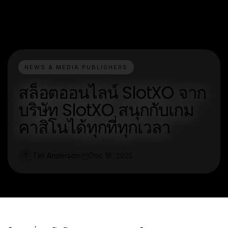
NEWS & MEDIA PUBLISHERS
สล็อตออนไลน์ SlotXO จาก
บริษัท SlotXO สนุกกับเกม
คาสิโนได้ทุกที่ทุกเวลา
Tim Anderson
Dec 18, 2025
T