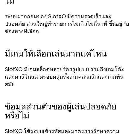
ไม่
ระบบฝากถอนของ SlotXO มีความรวดเร็วและ
ปลอดภัย ส่วนใหญ่ทำรายการไม่เกินไม่กี่นาที ขึ้นอยู่กับ
ช่องทางที่เลือก
มีเกมให้เลือกเล่นมากแค่ไหน
SlotXO มีเกมสล็อตหลายร้อยรูปแบบ รวมถึงเกมโต๊ะ
และคาสิโนสด ครอบคลุมทั้งเกมคลาสสิกและเกมทัน
สมัย
ข้อมูลส่วนตัวของผู้เล่นปลอดภัย
หรือไม่
SlotXO ใช้ระบบเข้ารหัสและมาตรการรักษาความ