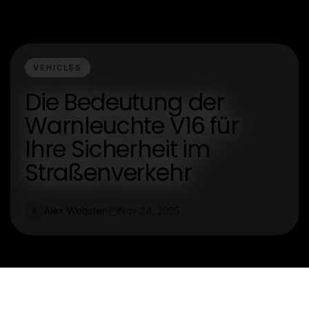
VEHICLES
Die Bedeutung der
Warnleuchte V16 für
Ihre Sicherheit im
Straßenverkehr
Alex Webster
Nov 24, 2025
A