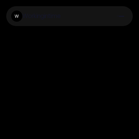
Workingintime
W