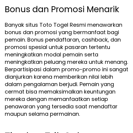
Bonus dan Promosi Menarik
Banyak situs Toto Togel Resmi menawarkan
bonus dan promosi yang bermanfaat bagi
pemain. Bonus pendaftaran, cashback, dan
promosi spesial untuk pasaran tertentu
meningkatkan modal pemain serta
meningkatkan peluang mereka untuk menang.
Berpartisipasi dalam promo-promo ini sangat
dianjurkan karena memberikan nilai lebih
dalam pengalaman berjudi. Pemain yang
cermat bisa memaksimalkan keuntungan
mereka dengan memanfaatkan setiap
penawaran yang tersedia saat mendaftar
maupun selama permainan.