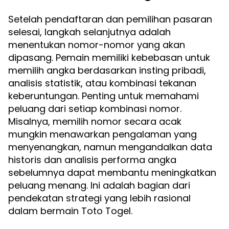
Setelah pendaftaran dan pemilihan pasaran
selesai, langkah selanjutnya adalah
menentukan nomor-nomor yang akan
dipasang. Pemain memiliki kebebasan untuk
memilih angka berdasarkan insting pribadi,
analisis statistik, atau kombinasi tekanan
keberuntungan. Penting untuk memahami
peluang dari setiap kombinasi nomor.
Misalnya, memilih nomor secara acak
mungkin menawarkan pengalaman yang
menyenangkan, namun mengandalkan data
historis dan analisis performa angka
sebelumnya dapat membantu meningkatkan
peluang menang. Ini adalah bagian dari
pendekatan strategi yang lebih rasional
dalam bermain Toto Togel.