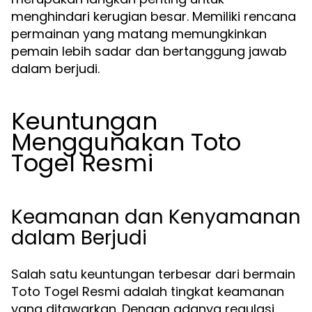
menghindari kerugian besar. Memiliki rencana
permainan yang matang memungkinkan
pemain lebih sadar dan bertanggung jawab
dalam berjudi.
Keuntungan
Menggunakan Toto
Togel Resmi
Keamanan dan Kenyamanan
dalam Berjudi
Salah satu keuntungan terbesar dari bermain
Toto Togel Resmi adalah tingkat keamanan
yang ditawarkan. Dengan adanya regulasi