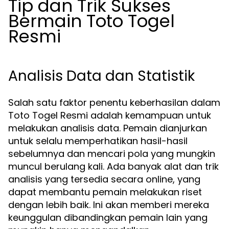
Tip dan Trik Sukses
Bermain Toto Togel
Resmi
Analisis Data dan Statistik
Salah satu faktor penentu keberhasilan dalam
Toto Togel Resmi adalah kemampuan untuk
melakukan analisis data. Pemain dianjurkan
untuk selalu memperhatikan hasil-hasil
sebelumnya dan mencari pola yang mungkin
muncul berulang kali. Ada banyak alat dan trik
analisis yang tersedia secara online, yang
dapat membantu pemain melakukan riset
dengan lebih baik. Ini akan memberi mereka
keunggulan dibandingkan pemain lain yang