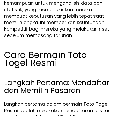
kemampuan untuk menganalisis data dan
statistik, yang memungkinkan mereka
membuat keputusan yang lebih tepat saat
memilih angka. Ini memberikan keuntungan
kompetitif bagi mereka yang melakukan riset
sebelum memasang taruhan.
Cara Bermain Toto
Togel Resmi
Langkah Pertama: Mendaftar
dan Memilih Pasaran
Langkah pertama dalam bermain Toto Togel
Resmi adalah melakukan pendaftaran di situs