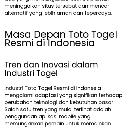
meninggalkan situs tersebut dan mencari
alternatif yang lebih aman dan tepercaya.
Masa Depan Toto Togel
Resmi di Indonesia
Tren dan Inovasi dalam
Industri Togel
Industri Toto Togel Resmi di Indonesia
mengalami adaptasi yang signifikan terhadap
perubahan teknologi dan kebutuhan pasar.
Salah satu tren yang mulai terlihat adalah
penggunaan aplikasi mobile yang
memungkinkan pemain untuk memainkan