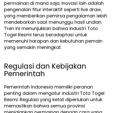
permainan di mana saja. Inovasi lain adalah
pengenalan fitur interaktif seperti live draw,
yang memberikan pemirsa pengalaman lebih
mendebarkan saat menunggu hasil undian.
Tren ini menunjukkan bahwa industri Toto
Togel Resmi terus beradaptasi untuk
memenuhi harapan dan kebutuhan pemain
yang semakin meningkat.
Regulasi dan Kebijakan
Pemerintah
Pemerintah Indonesia memiliki peranan
penting dalam mengatur industri Toto Togel
Resmi. Regulasi yang ketat diperlukan untuk
memastikan bahwa semua provinsi
menjalankan permainan dengan cara yang