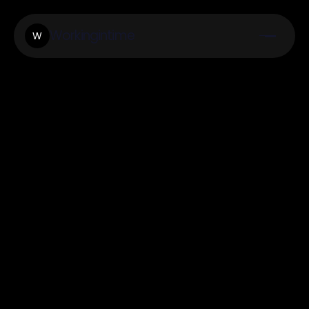
Workingintime
W