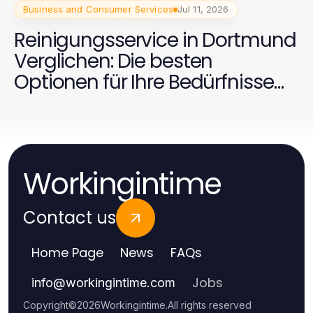
Business and Consumer Services
Jul 11, 2026
Reinigungsservice in Dortmund
Verglichen: Die besten
Optionen für Ihre Bedürfnisse
2026
Workingintime
Contact us
Home Page
News
FAQs
Jobs
info
@
workingintime.com
Copyright
©
2026
Workingintime
.
All rights reserved