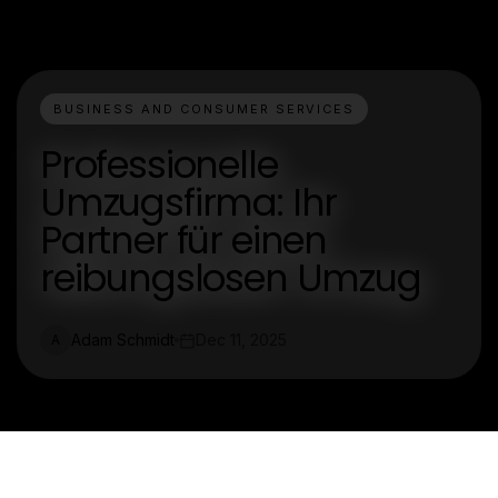
BUSINESS AND CONSUMER SERVICES
Professionelle
Umzugsfirma: Ihr
Partner für einen
reibungslosen Umzug
Adam Schmidt
Dec 11, 2025
A