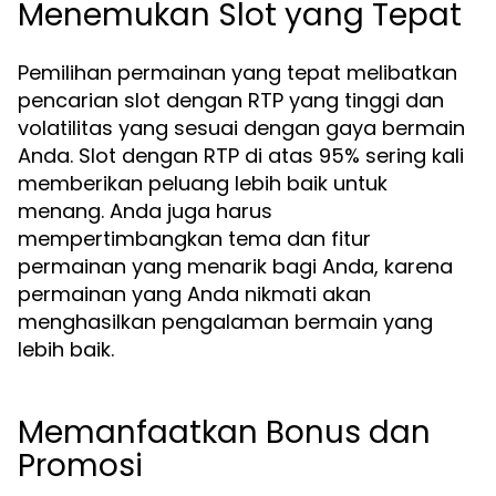
Menemukan Slot yang Tepat
Pemilihan permainan yang tepat melibatkan
pencarian slot dengan RTP yang tinggi dan
volatilitas yang sesuai dengan gaya bermain
Anda. Slot dengan RTP di atas 95% sering kali
memberikan peluang lebih baik untuk
menang. Anda juga harus
mempertimbangkan tema dan fitur
permainan yang menarik bagi Anda, karena
permainan yang Anda nikmati akan
menghasilkan pengalaman bermain yang
lebih baik.
Memanfaatkan Bonus dan
Promosi