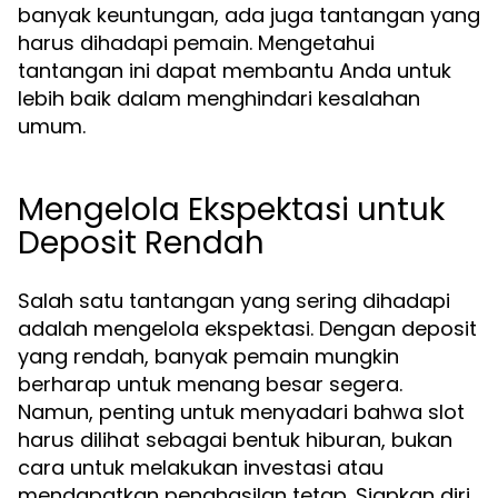
banyak keuntungan, ada juga tantangan yang
harus dihadapi pemain. Mengetahui
tantangan ini dapat membantu Anda untuk
lebih baik dalam menghindari kesalahan
umum.
Mengelola Ekspektasi untuk
Deposit Rendah
Salah satu tantangan yang sering dihadapi
adalah mengelola ekspektasi. Dengan deposit
yang rendah, banyak pemain mungkin
berharap untuk menang besar segera.
Namun, penting untuk menyadari bahwa slot
harus dilihat sebagai bentuk hiburan, bukan
cara untuk melakukan investasi atau
mendapatkan penghasilan tetap. Siapkan diri