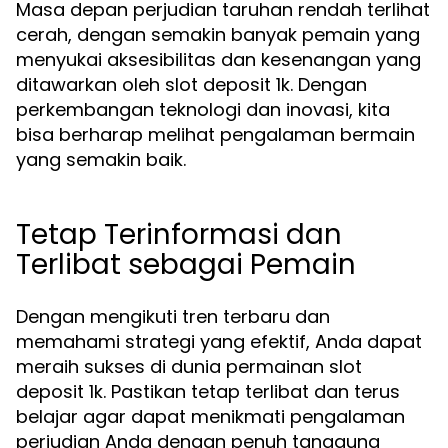
Masa depan perjudian taruhan rendah terlihat
cerah, dengan semakin banyak pemain yang
menyukai aksesibilitas dan kesenangan yang
ditawarkan oleh slot deposit 1k. Dengan
perkembangan teknologi dan inovasi, kita
bisa berharap melihat pengalaman bermain
yang semakin baik.
Tetap Terinformasi dan
Terlibat sebagai Pemain
Dengan mengikuti tren terbaru dan
memahami strategi yang efektif, Anda dapat
meraih sukses di dunia permainan slot
deposit 1k. Pastikan tetap terlibat dan terus
belajar agar dapat menikmati pengalaman
perjudian Anda dengan penuh tanggung