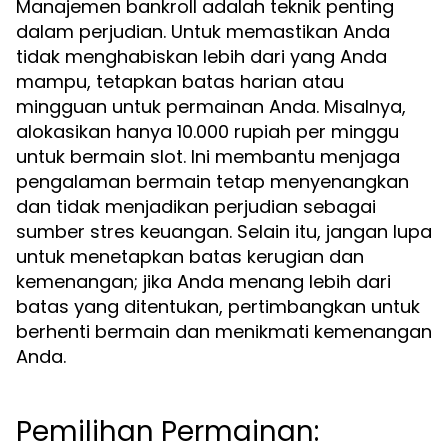
Manajemen bankroll adalah teknik penting
dalam perjudian. Untuk memastikan Anda
tidak menghabiskan lebih dari yang Anda
mampu, tetapkan batas harian atau
mingguan untuk permainan Anda. Misalnya,
alokasikan hanya 10.000 rupiah per minggu
untuk bermain slot. Ini membantu menjaga
pengalaman bermain tetap menyenangkan
dan tidak menjadikan perjudian sebagai
sumber stres keuangan. Selain itu, jangan lupa
untuk menetapkan batas kerugian dan
kemenangan; jika Anda menang lebih dari
batas yang ditentukan, pertimbangkan untuk
berhenti bermain dan menikmati kemenangan
Anda.
Pemilihan Permainan: