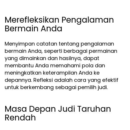
Merefleksikan Pengalaman
Bermain Anda
Menyimpan catatan tentang pengalaman
bermain Anda, seperti berbagai permainan
yang dimainkan dan hasilnya, dapat
membantu Anda memahami pola dan
meningkatkan keterampilan Anda ke
depannya. Refleksi adalah cara yang efektif
untuk berkembang sebagai pemilih judi.
Masa Depan Judi Taruhan
Rendah