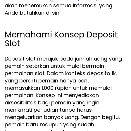
akan menemukan semua informasi yang
Anda butuhkan di sini.
Memahami Konsep Deposit
Slot
Deposit slot merujuk pada jumlah uang yang
pemain setorkan untuk mulai bermain
permainan slot. Dalam konteks deposito 1k,
yang berarti pemain hanya perlu
memasukkan 1.000 rupiah untuk memulai
permainan. Konsep ini menyediakan
aksesibilitas bagi pemain yang ingin
menikmati perjudian tanpa harus
mengeluarkan banyak uang. Dengan begitu,
pemain baru maupun yang sudah