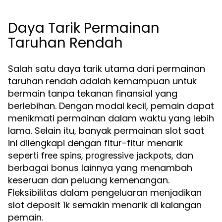
Daya Tarik Permainan
Taruhan Rendah
Salah satu daya tarik utama dari permainan
taruhan rendah adalah kemampuan untuk
bermain tanpa tekanan finansial yang
berlebihan. Dengan modal kecil, pemain dapat
menikmati permainan dalam waktu yang lebih
lama. Selain itu, banyak permainan slot saat
ini dilengkapi dengan fitur-fitur menarik
seperti
,
, dan
free spins
progressive jackpots
berbagai bonus lainnya yang menambah
keseruan dan peluang kemenangan.
Fleksibilitas dalam pengeluaran menjadikan
slot deposit 1k semakin menarik di kalangan
pemain.