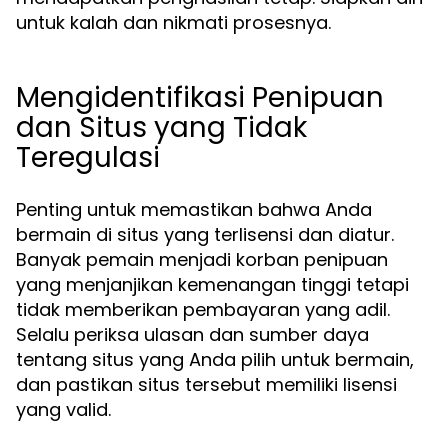
untuk kalah dan nikmati prosesnya.
Mengidentifikasi Penipuan
dan Situs yang Tidak
Teregulasi
Penting untuk memastikan bahwa Anda
bermain di situs yang terlisensi dan diatur.
Banyak pemain menjadi korban penipuan
yang menjanjikan kemenangan tinggi tetapi
tidak memberikan pembayaran yang adil.
Selalu periksa ulasan dan sumber daya
tentang situs yang Anda pilih untuk bermain,
dan pastikan situs tersebut memiliki lisensi
yang valid.