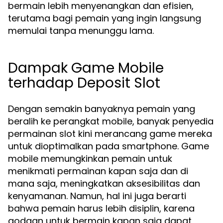
bermain lebih menyenangkan dan efisien,
terutama bagi pemain yang ingin langsung
memulai tanpa menunggu lama.
Dampak Game Mobile
terhadap Deposit Slot
Dengan semakin banyaknya pemain yang
beralih ke perangkat mobile, banyak penyedia
permainan slot kini merancang game mereka
untuk dioptimalkan pada smartphone. Game
mobile memungkinkan pemain untuk
menikmati permainan kapan saja dan di
mana saja, meningkatkan aksesibilitas dan
kenyamanan. Namun, hal ini juga berarti
bahwa pemain harus lebih disiplin, karena
godaan untuk bermain kapan saja dapat