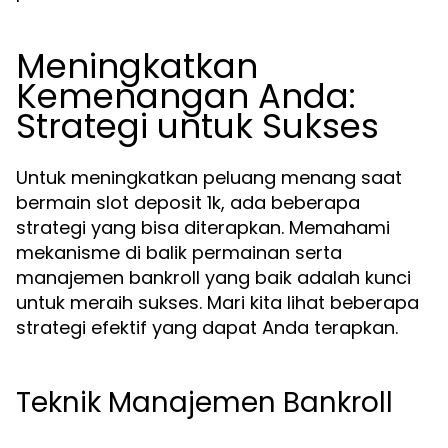
Meningkatkan
Kemenangan Anda:
Strategi untuk Sukses
Untuk meningkatkan peluang menang saat
bermain slot deposit 1k, ada beberapa
strategi yang bisa diterapkan. Memahami
mekanisme di balik permainan serta
manajemen bankroll yang baik adalah kunci
untuk meraih sukses. Mari kita lihat beberapa
strategi efektif yang dapat Anda terapkan.
Teknik Manajemen Bankroll